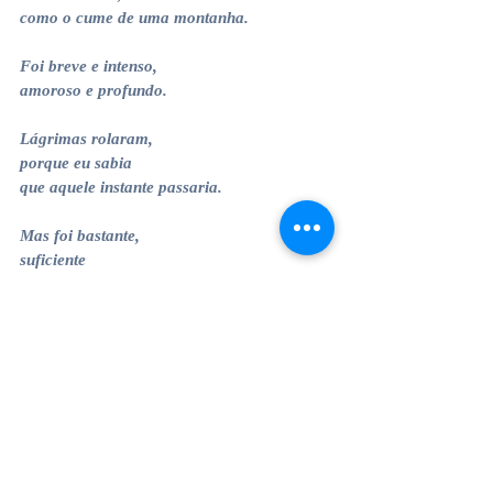
como o cume de uma montanha.
Foi breve e intenso,
amoroso e profundo.
Lágrimas rolaram,
porque eu sabia
que aquele instante passaria.
Mas foi bastante,
suficiente
para acender no meu coração
a centelha do Amor.
Cláudia Gomes 
Inverno 2019 - Peru
criatividade
arte
meditação
histórias
o poder do agora
escuta
Poesia
lua nova
Atelier Poético