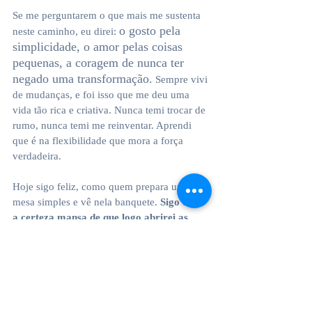
Se me perguntarem o que mais me sustenta 
o gosto pela 
neste caminho, eu direi: 
simplicidade, o amor pelas coisas 
pequenas, a coragem de nunca ter 
negado uma transformação.
 Sempre vivi 
de mudanças, e foi isso que me deu uma 
vida tão rica e criativa. Nunca temi trocar de 
rumo, nunca temi me reinventar. Aprendi 
que é na flexibilidade que mora a força 
verdadeira.
Hoje sigo feliz, como quem prepara uma 
mesa simples e vê nela banquete. 
Sigo com 
a certeza mansa de que logo abrirei as 
portas e poderei compartilhar tudo o que 
já sinto aqui dentro.
 E quando esse dia 
chegar, haverá chá servido em bule de 
esmalte, café forte no coador de pano, 
tecidos coloridos estendidos ao vento, cores 
fervendo em panelas, histórias contadas 