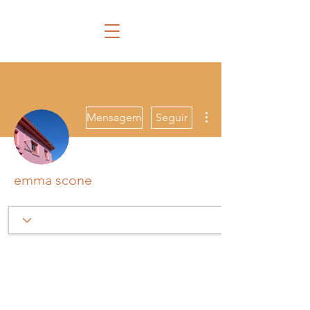
Mais ações
Mensagem
Seguir
emma scone