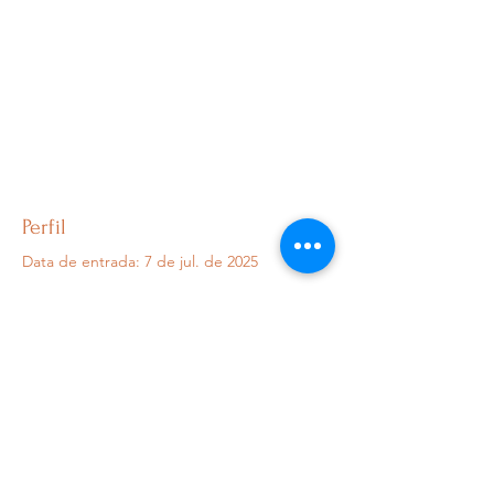
Perfil
Data de entrada: 7 de jul. de 2025
Sobre
0
curtida recebida
0
comentário recebido
0
melhor resposta
claudiagomes.sagrado@gmail.com