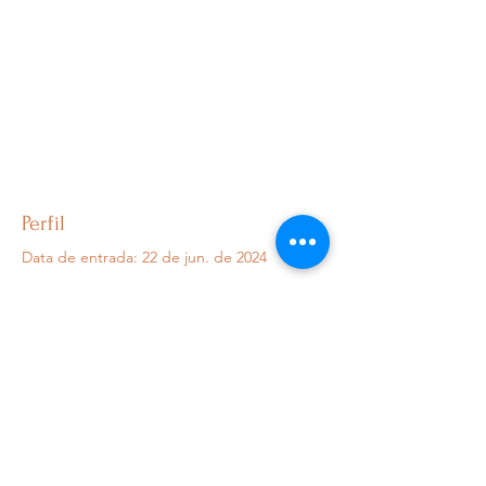
Perfil
Data de entrada: 22 de jun. de 2024
Sobre
0
curtida recebida
0
comentário recebido
0
melhor resposta
claudiagomes.sagrado@gmail.com