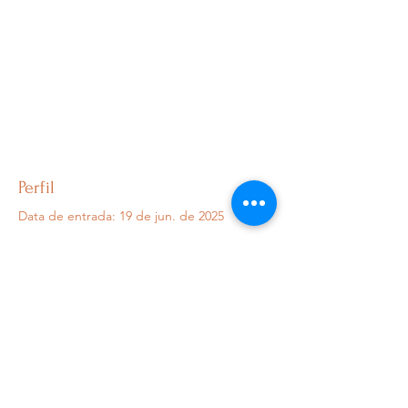
Perfil
Data de entrada: 19 de jun. de 2025
Sobre
0
curtida recebida
0
comentário recebido
0
melhor resposta
claudiagomes.sagrado@gmail.com