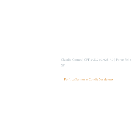
Claudia Gomes | CPF 158.240.928-50 | Porto Feliz -
SP
Políticas
Termos e Condições de uso