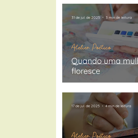
31 de jul. de 2025
3 min de leitura
Atelier Poético
Quando uma mulhe
floresce
17 de jul. de 2025
4 min de leitura
Atelier Poético