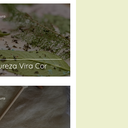
tura
reza Vira Cor
tura