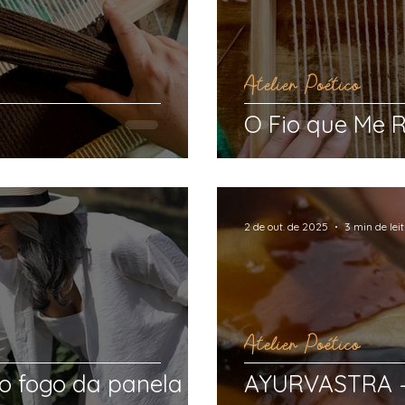
Atelier Poético
O Fio que Me 
2 de out. de 2025
3 min de lei
Atelier Poético
 o fogo da panela
AYURVASTRA — 