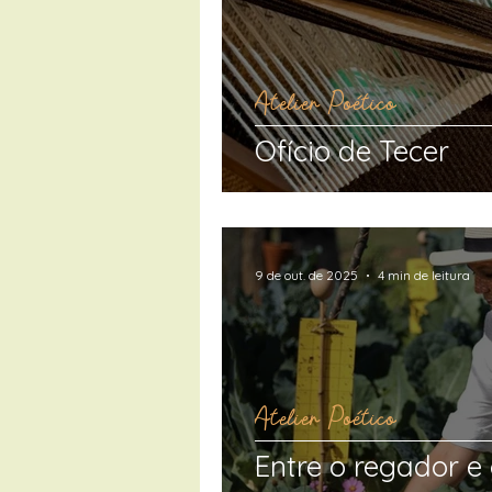
Atelier Poético
Ofício de Tecer
9 de out. de 2025
4 min de leitura
Atelier Poético
Entre o regador e