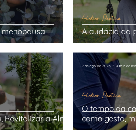
Atelier Poético
da menopausa
A audácia da 
7 de ago. de 2025
4 min de lei
Atelier Poético
O tempo da cor
a, Revitalizar a Alma
como gesto, m