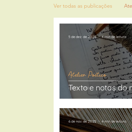
Ver todas as publicações
Ate
5 de dez. de 2025
4 min de leitura
Atelier Poético
Texto e notas do m
6 de nov. de 2025
4 min de leitura