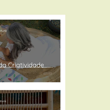
eitura
da Criatividade
itura