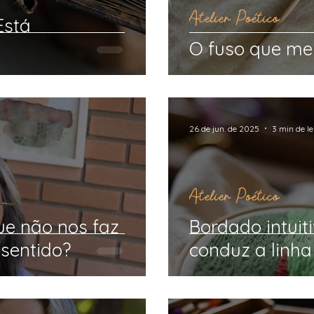
Atelier Poético
Está
O fuso que me 
26 de jun. de 2025
3 min de le
Atelier Poético
ue não nos faz
Bordado intuit
 sentido?
conduz a linha