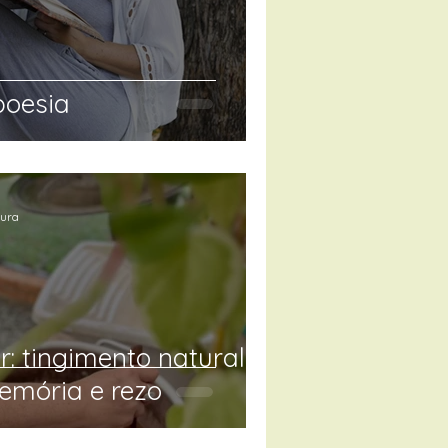
poesia
tura
: tingimento natural
emória e rezo