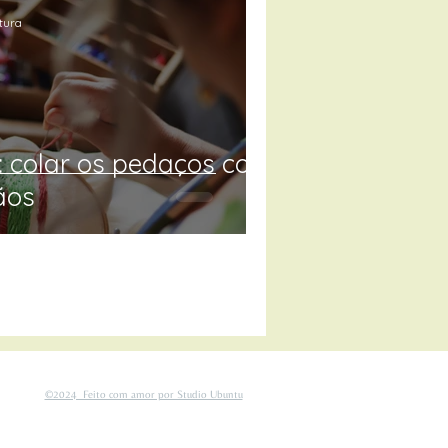
itura
: colar os pedaços com
ãos
©2024 Feito com amor por Studio Ubuntu