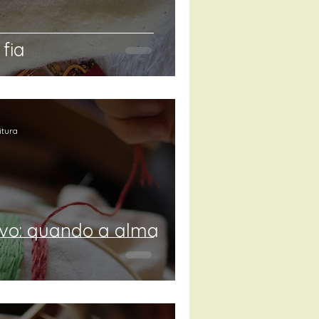
fia
itura
ivo: quando a alma