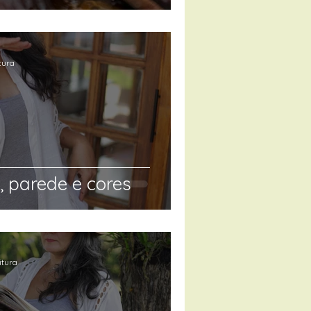
tura
 parede e cores
itura