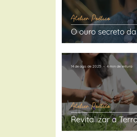
Atelier Poético
O ouro secreto 
14 de ago. de 2025
4 min de leitura
Atelier Poético
Revitalizar a Terr