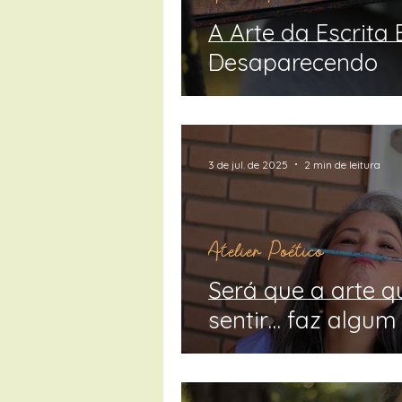
A Arte da Escrita 
Desaparecendo
3 de jul. de 2025
2 min de leitura
Atelier Poético
Será que a arte q
sentir… faz algum