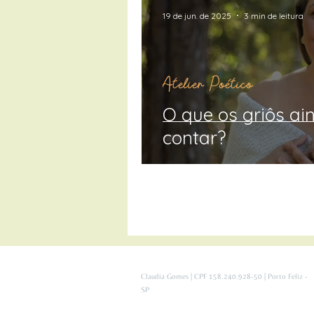
19 de jun. de 2025
3 min de leitura
Atelier Poético
O que os griôs ai
contar?
Claudia Gomes | CPF 158.240.928-50 | Porto Feliz -
SP