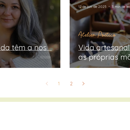
12 de jun. de 2025
3 min de le
Atelier Poético
nda têm a nos
Vida artesanal
as próprias m
1
2
claudiagomes.sagrado@gmail.com