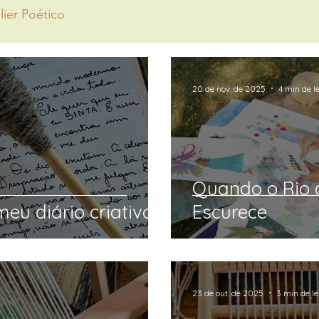
lier Poético
20 de nov. de 2025
4 min de l
Quando o Rio 
eu diário criativo.
Escurece
23 de out. de 2025
3 min de le