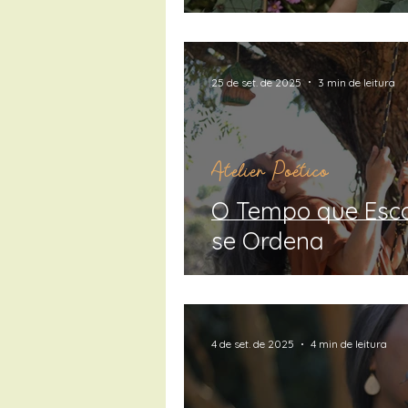
25 de set. de 2025
3 min de leitura
Atelier Poético
O Tempo que Esco
se Ordena
4 de set. de 2025
4 min de leitura