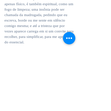
apenas físico, é também espiritual, como um 
fogo de limpeza; uma insônia pode ser 
chamada da madrugada, pedindo que eu 
escreva, borde ou me sente em silêncio 
comigo mesma; e até a tristeza que por 
vezes aparece carrega em si um convite para 
recolher, para simplificar, para me aproximar 
do essencial.
Escrevo para que você, que talvez 
esteja no limiar dessa mudança, 
encontre uma imagem onde 
pousar a mão; que a semente em 
você aceite a terra escura; que o 
broto em você deseje a claridade; 
que a aurora em você perfure as 
manhãs; que a árvore em você 
descubra a estação da 
frutificação; e que, ao final desta 