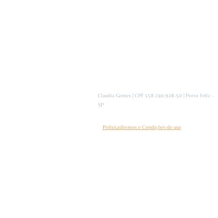
Claudia Gomes | CPF 158.240.928-50 | Porto Feliz -
SP
Políticas
Termos e Condições de uso