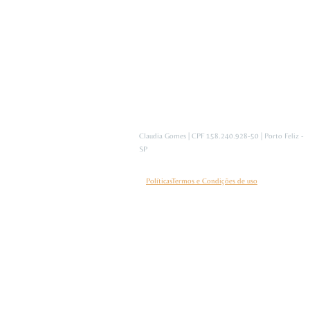
Claudia Gomes | CPF 158.240.928-50 | Porto Feliz -
SP
Políticas
Termos e Condições de uso