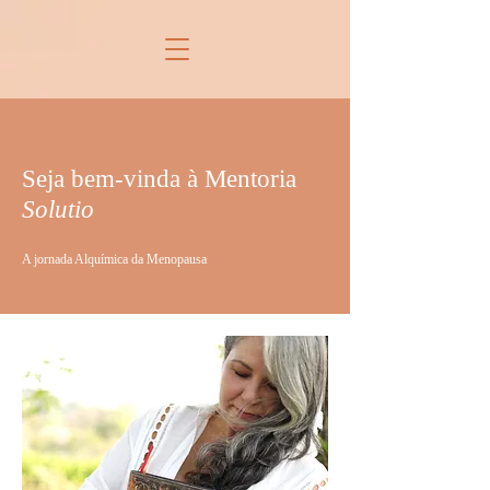
Seja bem-vinda à Mentoria
Solutio
A jornada Alquímica da Menopausa