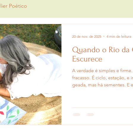
lier Poético
20 de nov. de 2025
4 min de leitura
Quando o Rio da C
Escurece
A verdade é simples e firme.
fracasso. É ciclo, estação, e 
geada, mas há sementes. E e
em silêncio. A mulher criado
silêncio. Precisa olhar em vo
presença. Precisa enxergar 
dela. A vida real, não a imag