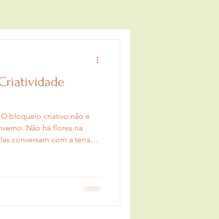
riatividade
 O bloqueio criativo não é
inverno. Não há flores na
las conversam com a terra
ra precisa aprender esse
lta. Precisa respirar com mais
de novo o que está diante
inada.