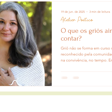
19 de jun. de 2025
3 min de leitura
Atelier Poético
O que os griôs ai
contar?
Griô não se forma em curso 
reconhecido pela comunidade
na convivência, no tempo. Em muitas culturas africanas,
quando se deseja conhecer a
vila, não se procura um arqu
claudiagomes.sagrado@gmail.com