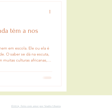
nda têm a nos
nem em escola. Ele ou ela é
. O saber se dá na escuta,
 história de uma família ou
ivo. Procura-se um griô.
©2024 Feito com amor por Studio Ubuntu