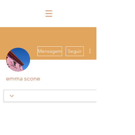
Mais ações
Mensagem
Seguir
emma scone